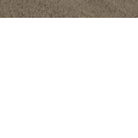
M2530
Pavageur de décalage et d'insertion à profil
multifonctionnel unique
Le paveur de décalage et d'insertion multifonctionnel peut
être utilisé pour des éléments linéaires de 10 cm à 2,5 m
de large.
Il peut être utilisé pour durcir facilement des surfaces en
béton jusqu'à une largeur de revêtement de 2,5 m à l'aide
de profils d'insertion.
Deux bras oscillants parallélogrammes hydrauliques à
l'avant et une unité de chenille télescopique hydraulique à
l'arrière permettent de réaliser un pavage en béton
extrêmement flexible. Option = éventuellement deux bras
oscillants parallélogrammes hydrauliques à l'arrière.
La machine peut être contrôlée avec précision en scannant